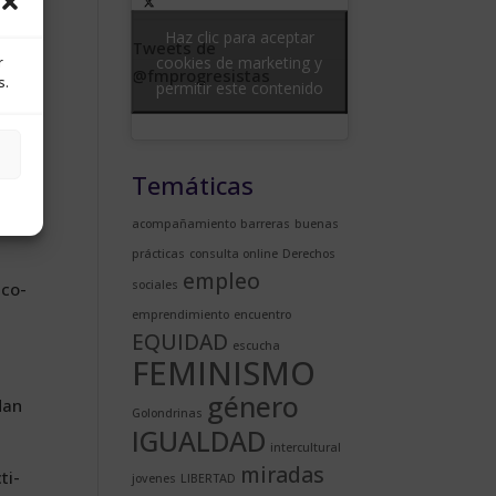
Haz clic para aceptar
­nen
Tweets de
cookies de marketing y
r
ti­
@fmprogresistas
s.
permitir este contenido
Temáticas
 mi­
­co­
acompañamiento
barreras
buenas
prácticas
consulta online
Derechos
empleo
sociales
e co­
emprendimiento
encuentro
EQUIDAD
escucha
FEMINISMO
género
­dan
Golondrinas
IGUALDAD
intercultural
miradas
­ti­
jovenes
LIBERTAD