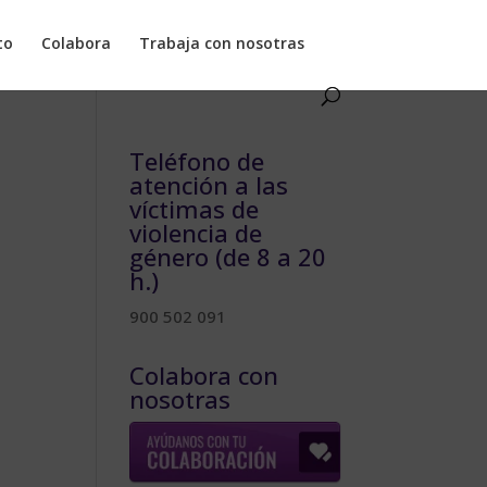
to
Colabora
Trabaja con nosotras
Teléfono de
atención a las
víctimas de
violencia de
género (de 8 a 20
h.)
900 502 091
Colabora con
nosotras