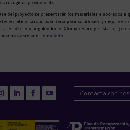
les re­co­gi­dos pre­via­men­te.
­se del pro­yec­to se pre­sen­ta­rán los ma­te­ria­les ela­bo­ra­dos a 
 tie­nen aten­ción so­cio­sa­ni­ta­ria pa­ra su di­fu­sión y me­jo­ra en 
s aten­ción: equi­po­go­lon­dri­nas@​fmu​jere​spro​gres​ista​s.​org o d
on no­so­tras es­te año.
For­mu­la­rio
Contacta con nos