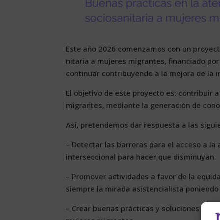
Es­te año 2026 co­men­za­mos con un pro­yec­to 
ni­ta­ria a mu­je­res mi­gran­tes, fi­nan­cia­do p
con­ti­nuar con­tri­bu­yen­do a la me­jo­ra de la i
El ob­je­ti­vo de es­te pro­yec­to es: con­tri­buir 
mi­gran­tes, me­dian­te la ge­ne­ra­ción de co­no­c
Así, pre­ten­de­mos dar res­pues­ta a las si­guie
– De­tec­tar las ba­rre­ras pa­ra el ac­ce­so a la a
in­ter­sec­cio­nal pa­ra ha­cer que dis­mi­nu­yan.
– Pro­mo­ver ac­ti­vi­da­des a fa­vor de la equi­d
siem­pre la mi­ra­da asis­ten­cia­lis­ta po­nien­do
– Crear bue­nas prác­ti­cas y so­lu­cio­nes in­no­