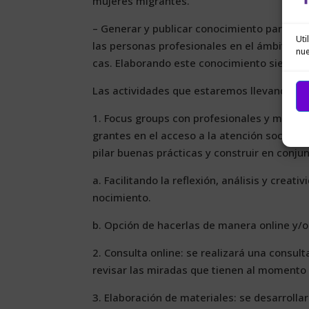
mu­je­res mi­gran­tes.
– Ge­ne­rar y pu­bli­car co­no­ci­mien­to pa­ra des
Uti
las per­so­nas pro­fe­sio­na­les en el ám­bi­to so
nue
cas. Ela­bo­ran­do es­te co­no­ci­mien­to siem­pre 
Las ac­ti­vi­da­des que es­ta­re­mos lle­van­do a 
1. Fo­cus groups con pro­fe­sio­na­les y mu­je­res
gran­tes en el ac­ce­so a la aten­ción so­cio­sa­n
pi­lar bue­nas prác­ti­cas y cons­truir en con­ju
a. Fa­ci­li­tan­do la re­fle­xión, aná­li­sis y crea
no­ci­mien­to.
b. Op­ción de ha­cer­las de ma­ne­ra on­li­ne y/o
2. Con­sul­ta on­li­ne: se rea­li­za­rá una con­sul­
re­vi­sar las mi­ra­das que tie­nen al mo­men­to 
3. Ela­bo­ra­ción de ma­te­ria­les: se desa­rro­lla