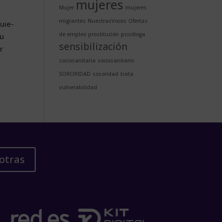
mujeres
Mujer
mujeres
migrantes
NuestrasVoces
Ofertas
quie­
de empleo
prostitución
psicóloga
su
sensibilización
ar
sociosanitaria
sociosanitario
SORORIDAD
sosoridad
trata
vulnerabilidad
otras