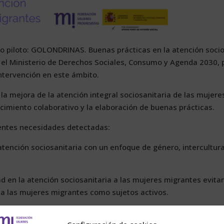
pi­lo­to: GO­LON­DRI­NAS. Bue­nas prác­ti­cas en la aten­ción so­cio
or el Mi­nis­te­rio de De­re­chos So­cia­les, Con­su­mo y Agen­da 2030, 
n­ter­ven­ción en es­te ám­bi­to.
a la me­jo­ra de la aten­ción in­te­gral so­cio­sa­ni­ta­ria de las mu­je­re
i­mien­to co­la­bo­ra­ti­vo y la ela­bo­ra­ción de bue­nas prác­ti­cas.
n­tes ne­ce­si­da­des de­tec­ta­das:
ten­ción so­cio­sa­ni­ta­ria con un en­fo­que de gé­ne­ro, in­ter­cul­tu­r
ad en la aten­ción so­cio­sa­ni­ta­ria a las mu­je­res mi­gran­tes evi­ta
 a las mu­je­res mi­gran­tes co­mo su­je­tos ac­ti­vos.
va­do­ras con una mi­ra­da de sen­si­bi­li­za­ción tra­ba­jan­do a la par