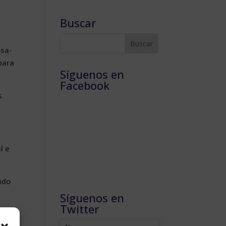
Buscar
­sa­
pa­ra
Síguenos en
Facebook
s
al e
n­do
Síguenos en
Twitter
 con