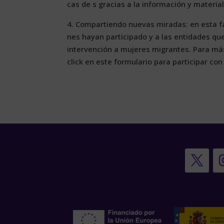
cas de s gra­cias a la in­for­ma­ción y ma­te­ria­
4. Com­par­tien­do nue­vas mi­ra­das: en es­ta fa
nes ha­yan par­ti­ci­pa­do y a las en­ti­da­des que
in­ter­ven­ción a mu­je­res mi­gran­tes. Pa­ra má
cli­ck en es­te for­mu­la­rio pa­ra par­ti­ci­par c