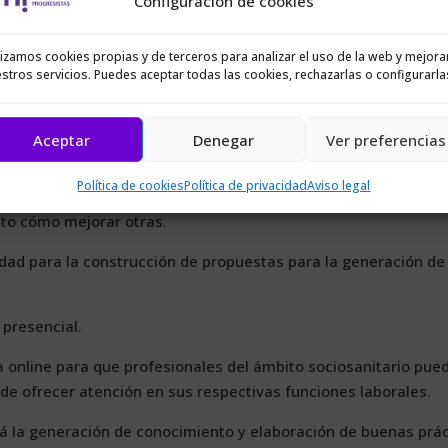
Configuración de cookies
a­rro­llar o in­clu­so me­jo­rar los pro­to­co­los de ac­tua­ción que tie
lizamos cookies propias y de terceros para analizar el uso de la web y mejora
­cio­sa­ni­ta­rio a la po­bla­ción mi­gran­te por me­dio de bue­nas prác­
stros servicios. Puedes aceptar todas las cookies, rechazarlas o configurarla
con la mi­ra­da in­ter­cul­tu­ral.
ca­bo es­te año se­rían las si­guien­tes:
Aceptar
Denegar
Ver preferencias
 mi­gran­tes: re­co­pi­lar in­for­ma­ción y ex­pe­rien­cias de mu­je­res
Política de cookies
Política de privacidad
Aviso legal
i­ta­ria. Asi­mis­mo, con el acom­pa­ña­mien­to de pro­fe­sio­na­les, re
n­to có­mo me­jo­rar otras.
­ti­vi­dad pa­ra la cons­truc­ción de pro­pues­tas pa­ra la ge­ne­ra­ción d
 pre­sen­cial.
ta on­li­ne pa­ra que pro­fe­sio­na­les del ám­bi­to so­cio­sa­ni­ta­rio pue
de ofre­cer aten­ción en sus res­pec­ti­vas fun­cio­nes la­bo­ra­les.
­rá la ge­ne­ra­ción de co­no­ci­mien­to y ela­bo­ra­ción de bue­nas prác