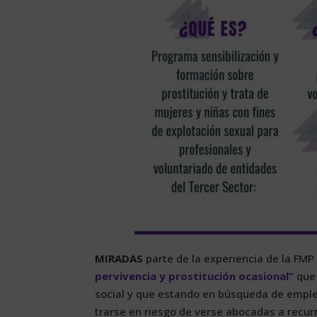
MI­RA­DAS
par­te de la ex­pe­rien­cia de la FMP
per­vi­ven­cia y pros­ti­tu­ción oca­sio­nal”
que a
so­cial y que es­tan­do en bús­que­da de em­pleo, 
trar­se en ries­go de ver­se abo­ca­das a re­cu­rr