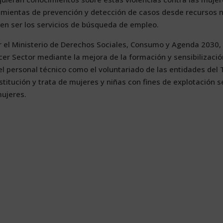
­mien­tas de pre­ven­ción y de­tec­ción de ca­sos des­de re­cur­sos 
­den ser los ser­vi­cios de bús­que­da de em­pleo.
or el Mi­nis­te­rio de De­re­chos So­cia­les, Con­su­mo y Agen­da 2030
er Sec­tor me­dian­te la me­jo­ra de la for­ma­ción y sen­si­bi­li­za­ció
l per­so­nal téc­ni­co co­mo el vo­lun­ta­ria­do de las en­ti­da­des del
s­ti­tu­ción y tra­ta de mu­je­res y ni­ñas con fi­nes de ex­plo­ta­ción s
u­je­res.