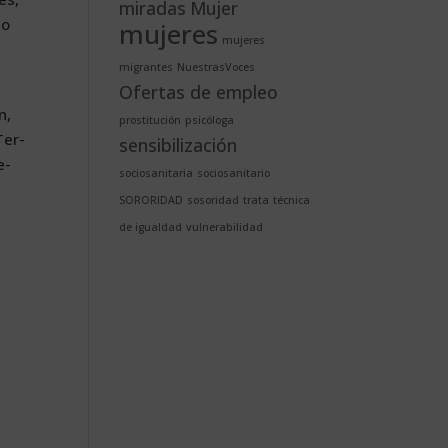
miradas
Mujer
no
mujeres
mujeres
migrantes
NuestrasVoces
,
Ofertas de empleo
n,
prostitución
psicóloga
 Ter­
sensibilización
e­
sociosanitaria
sociosanitario
SORORIDAD
sosoridad
trata
técnica
de igualdad
vulnerabilidad