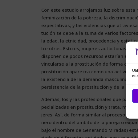
Con es­te es­tu­dio arro­ja­mos luz so­bre es­ta r
fe­mi­ni­za­ción de la po­bre­za; la dis­cri­mi­na­c
ex­pec­ta­ti­vas; y las vio­len­cias que atra­vie­s
tu­ción se de­be a la su­ma de va­rios fac­to­res 
la edad, la et­ni­ci­dad, pro­ce­den­cia y es­ta­tu
tre otros. Es­to es, mu­je­res au­tóc­to­nas y so­
dis­po­nen de po­cos re­cur­sos es­ta­rían en una s
vin­cu­lar­se a la pros­ti­tu­ción de for­ma oca­sio
Uti
pros­ti­tu­ción apa­rez­ca co­mo una ac­ti­vi­dad
nue
la exis­ten­cia de la de­man­da mas­cu­li­na co­m
per­sis­ten­cia de la pros­ti­tu­ción y de la vin­cu
Ade­más, los y las pro­fe­sio­na­les que par­ti­c
pe­cia­li­za­das en pros­ti­tu­ción y tra­ta, mos­t
je­res. Así, de for­ma si­mi­lar al pro­ce­so de sen
ne­ro den­tro del ám­bi­to de la pa­re­ja o ex­pa
ba­jo el nom­bre de Ge­ne­ran­do Mi­ra­das) es­tán d
ria­do de di­fe­ren­tes en­ti­da­des, pa­ra que ad