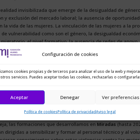
eali­dad in­vi­si­bi­li­za­da que emer­ge de la de­sigual­dad de gé­ne­ro
ión y ex­clu­sión del mer­ca­do la­bo­ral; la au­sen­cia de opor­tu­ni­da­
an la vi­da de las mu­je­res. La vin­cu­la­ción de las mu­je­res a la pros
de vul­ne­ra­bi­li­dad co­mo son el gé­ne­ro, la de­sigual­dad eco­nó­m
s mi­gra­to­rio, el ni­vel for­ma­ti­vo, la au­sen­cia de re­des de apo­yo
bre to­do, mu­je­res mi­gran­tes, con po­cos ni­ve­les for­ma­ti­vos, y
Configuración de cookies
i­tua­ción de es­pe­cial vul­ne­ra­bi­li­dad so­cial que po­dría for­zar­
­nal. De es­ta ma­ne­ra, la de­sigual­dad es­truc­tu­ral po­si­bi­li­ta que
lizamos cookies propias y de terceros para analizar el uso de la web y mejora
 de su­per­vi­ven­cia pa­ra las mu­je­res, pe­ro tam­bién hay que des­t
stros servicios. Puedes aceptar todas las cookies, rechazarlas o configurarla
o la cau­sa prin­ci­pal, por en­ci­ma de to­das las men­cio­na­das, de
­la­ción de las mu­je­res a la pros­ti­tu­ción.
Aceptar
Denegar
Ver preferencias
i­pa­ron en el es­tu­dio y que tra­ba­jan en en­ti­da­des que no es­tán 
ra­ron ne­ce­si­da­des for­ma­ti­vas so­bre es­tas vio­len­cias con­tra la
Política de cookies
Política de privacidad
Aviso legal
­si­bi­li­za­ción in­ter­dis­ci­pli­nar que se abrió so­bre la vio­len­cia d
­re­ja, las for­ma­cio­nes que desa­rro­lla­mos en
Mi­ra­das
(has­ta 20
i­ri­gi­das a sen­si­bi­li­zar y for­mar al per­so­nal téc­ni­co y al vo­lu
­quie­ran co­no­ci­mien­tos so­bre es­tas vio­len­cias con­tra las mu­je­