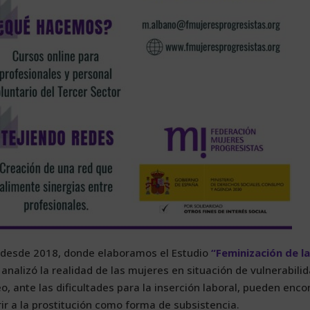
 des­de 2018, don­de ela­bo­ra­mos el Es­tu­dio
“Fe­mi­ni­za­ción de l
na­li­zó la reali­dad de las mu­je­res en si­tua­ción de vul­ne­ra­bi­li­
an­te las di­fi­cul­ta­des pa­ra la in­ser­ción la­bo­ral, pue­den en­co
ir a la pros­ti­tu­ción co­mo for­ma de sub­sis­ten­cia.