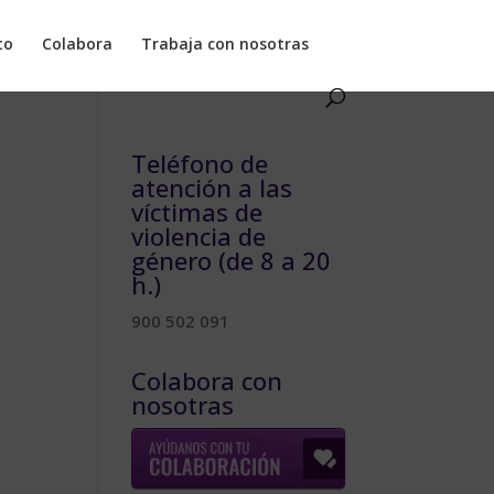
to
Colabora
Trabaja con nosotras
Teléfono de
atención a las
víctimas de
violencia de
género (de 8 a 20
h.)
900 502 091
Colabora con
nosotras