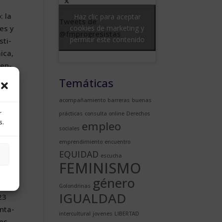
: la
Haz clic para aceptar
Tweets de
cookies de marketing y
des y
@fmprogresistas
permitir este contenido
­ti­
i­ca,
, en­
 que
Temáticas
las a
acompañamiento
barreras
buenas
 la
r
a­car
prácticas
consulta online
Derechos
s.
empleo
 la
sociales
emprendimiento
encuentro
EQUIDAD
escucha
es­
FEMINISMO
s mu­
género
e gé­
Golondrinas
IGUALDAD
23
n­ta­
intercultural
jovenes
LIBERTAD
res,