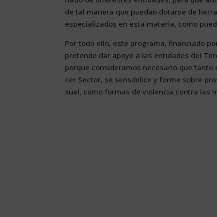
de tal ma­ne­ra que pue­dan do­tar­se de he­rra
es­pe­cia­li­za­dos en es­ta ma­te­ria, co­mo pue
Por to­do ello, es­te pro­gra­ma, fi­nan­cia­do p
pre­ten­de dar apo­yo a las en­ti­da­des del Ter­c
por­que con­si­de­ra­mos ne­ce­sa­rio que tan­to e
cer Sec­tor, se sen­si­bi­li­ce y for­me so­bre pro
xual, co­mo for­mas de vio­len­cia con­tra las m