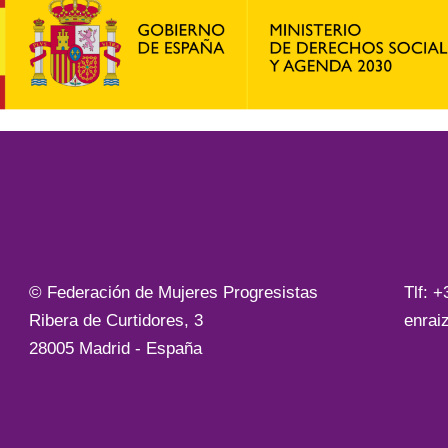
© Federación de Mujeres Progresistas
Tlf: 
Ribera de Curtidores, 3
enrai
28005 Madrid - España